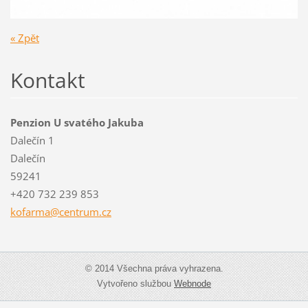
« Zpět
Kontakt
Penzion U svatého Jakuba
Dalečín 1
Dalečín
59241
+420 732 239 853
kofarma@
centrum.
cz
© 2014 Všechna práva vyhrazena.
Vytvořeno službou
Webnode